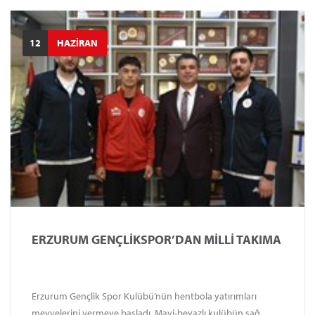
12
HAZİRAN
ERZURUM GENÇLİKSPOR’DAN MİLLİ TAKIMA
Erzurum Gençlik Spor Kulübü’nün hentbola yatırımları
meyvelerini vermeye başladı. Mavi-beyazlı kulübün sağ