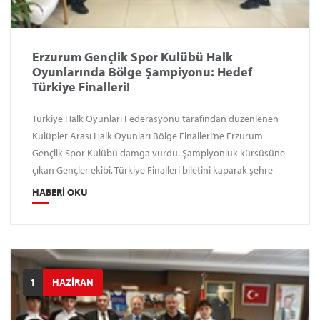
Erzurum Gençlik Spor Kulübü Halk
Oyunlarında Bölge Şampiyonu: Hedef
Türkiye Finalleri!
Türkiye Halk Oyunları Federasyonu tarafından düzenlenen
Kulüpler Arası Halk Oyunları Bölge Finalleri’ne Erzurum
Gençlik Spor Kulübü damga vurdu. Şampiyonluk kürsüsüne
çıkan Gençler ekibi, Türkiye Finalleri biletini kaparak şehre
büyük bir gurur yaşattı.
HABERI OKU
1
HAZİRAN