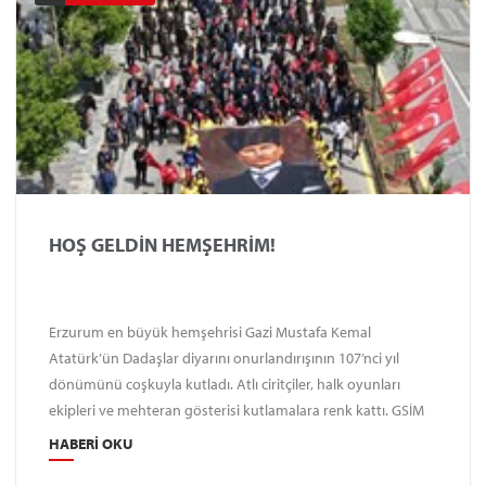
HOŞ GELDİN HEMŞEHRİM!
Erzurum en büyük hemşehrisi Gazi Mustafa Kemal
Atatürk’ün Dadaşlar diyarını onurlandırışının 107’nci yıl
dönümünü coşkuyla kutladı. Atlı ciritçiler, halk oyunları
ekipleri ve mehteran gösterisi kutlamalara renk kattı. GSİM
Sporcuları dev Atatürk Portresi ve Ay-yıldızlı bayrağımızı
HABERI OKU
taşıdı. Erzurum Büyükşehir Belediye Başkanı Mehmet