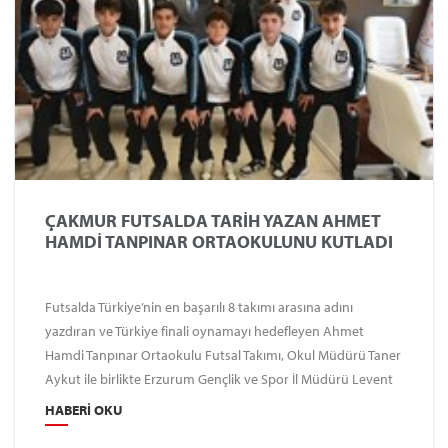
ÇAKMUR FUTSALDA TARİH YAZAN AHMET
HAMDİ TANPINAR ORTAOKULUNU KUTLADI
Futsalda Türkiye’nin en başarılı 8 takımı arasına adını
yazdıran ve Türkiye finali oynamayı hedefleyen Ahmet
Hamdi Tanpınar Ortaokulu Futsal Takımı, Okul Müdürü Taner
Aykut ile birlikte Erzurum Gençlik ve Spor İl Müdürü Levent
Çakmur’u ziyaret etti. Çakmur, genç sporcuları tebrik ederek,
HABERI OKU
başarı dileklerini iletti.