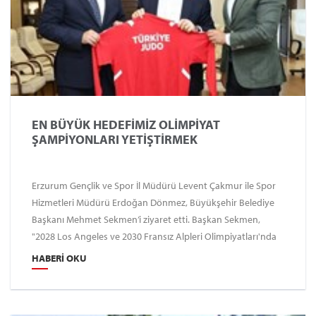
EN BÜYÜK HEDEFİMİZ OLİMPİYAT
ŞAMPİYONLARI YETİŞTİRMEK
Erzurum Gençlik ve Spor İl Müdürü Levent Çakmur ile Spor
Hizmetleri Müdürü Erdoğan Dönmez, Büyükşehir Belediye
Başkanı Mehmet Sekmen’i ziyaret etti. Başkan Sekmen,
"2028 Los Angeles ve 2030 Fransız Alpleri Olimpiyatları'nda
ülkemizi başarıyla temsil edecek sporcular bu topraklardan
HABERI OKU
yetişecek" dedi.