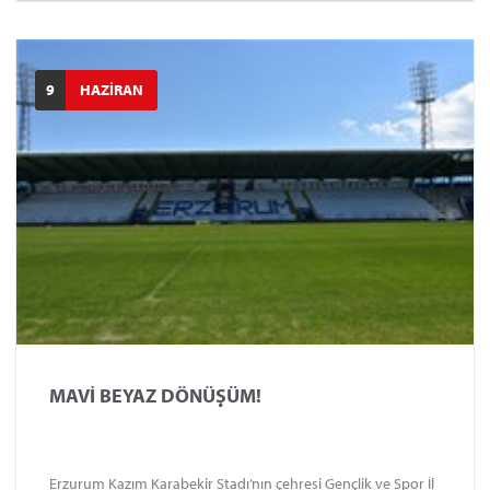
turnuva yaptık” dedi.
9
HAZİRAN
MAVİ BEYAZ DÖNÜŞÜM!
Erzurum Kazım Karabekir Stadı’nın çehresi Gençlik ve Spor İl