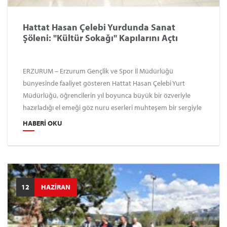
Hattat Hasan Çelebi Yurdunda Sanat
Şöleni: "Kültür Sokağı" Kapılarını Açtı
ERZURUM – Erzurum Gençlik ve Spor İl Müdürlüğü
bünyesinde faaliyet gösteren Hattat Hasan Çelebi Yurt
Müdürlüğü, öğrencilerin yıl boyunca büyük bir özveriyle
hazırladığı el emeği göz nuru eserleri muhteşem bir sergiyle
taçlandırdı. 2025-2026 eğitim-öğretim yılı sonu etkinlikleri
HABERI OKU
kapsamında düzenlenen "Kültür Sokağı Sanat Sergisi",
sanata ve müziğe gönül veren gençlerin gurur gününe
sahne oldu.
12
HAZİRAN