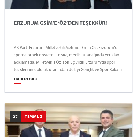
ERZURUM GSİM’E ‘ÖZ’DEN TEŞEKKÜR!
AK Parti Erzurum Milletvekili Mehmet Emin Öz, Erzurum’u
sporda örnek gösterdi. TBMM, meclis tutanağında yer alan
açıklamada, Milletvekili Öz, son üç yıldır Erzurum’da spor
tesislerinin doluluk oranından dolayı Gençlik ve Spor Bakanı
Dr. Osman Aşkın Bak ile bürokratlarına teşekkür etti.
HABERI OKU
27
TEMMUZ