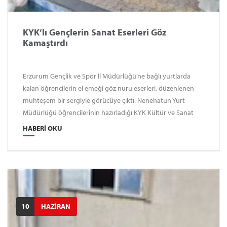
KYK’lı Gençlerin Sanat Eserleri Göz
Kamaştırdı
Erzurum Gençlik ve Spor İl Müdürlüğü’ne bağlı yurtlarda
kalan öğrencilerin el emeği göz nuru eserleri, düzenlenen
muhteşem bir sergiyle görücüye çıktı. Nenehatun Yurt
Müdürlüğü öğrencilerinin hazırladığı KYK Kültür ve Sanat
Sergisi, düzenlenen resmi törenle kapılarını ziyaretçilere açtı.
HABERI OKU
10
HAZİRAN