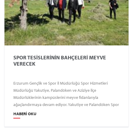
SPOR TESİSLERİNİN BAHÇELERİ MEYVE
VERECEK
Erzurum Gençlik ve Spor İl Müdürlüğü Spor Hizmetleri
Müdürlüğü Yakutiye, Palandöken ve Aziziye İlçe
Müdürlüklerinin kampüslerini meyve fidanlarıyla
ağaçlandırmaya devam ediyor. Yakutiye ve Palandöken Spor
Kampüslerinin çevre peyzaj çalışmaları da tam gaz devam
HABERI OKU
ediyor. Yurtlarda da ağaç dikimi ve çim biçme çalışmaları
sürüyor.