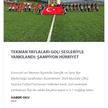
TEKMAN YAYLALARI GOL! SESLERİYLE
YANKILANDI: ŞAMPİYON HÜRRİYET
Erzurum’un Tekman ilçesinde Gençlik ve Spor İlçe
Müdürlüğü tarafından düzenlenen ‘2026 Mustafa Çiftçi
Sezonu Futbol Turnuvası’ nefesleri kesti. Gol sesleriyle
yankılanan ilçe de rakibi Akçakocaspor’u 2-1 mağlup eden
Hürriyetspor şampiyon oldu. Tekman Gençlik ve Spor İlçe
HABERI OKU
Müdürü Fatih Arslan, “Kaymakamımız Hüseyin Demirkol ve İl
Müdürümüz Levent Çakmur’un destekleriyle muhteşem bir