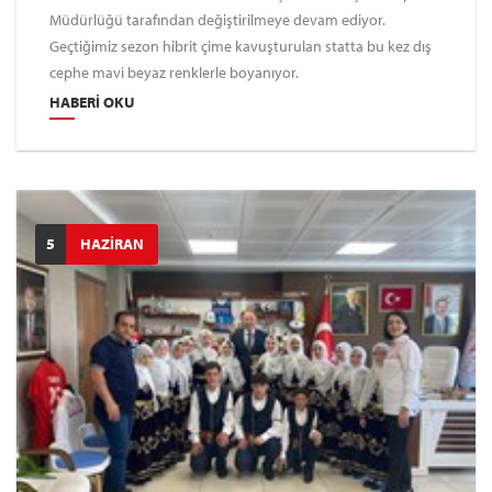
Müdürlüğü tarafından değiştirilmeye devam ediyor.
Geçtiğimiz sezon hibrit çime kavuşturulan statta bu kez dış
cephe mavi beyaz renklerle boyanıyor.
HABERI OKU
5
HAZİRAN