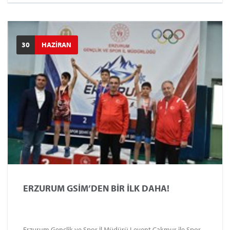
Sekmen, “En büyük hemşehrimiz Cumhuriyetimizin banisi
Gazi Mustafa Kemal Atatürk’ün ilimize teşrifinin 107. Yılını
kutlamanın gururunu yaşıyoruz” dedi.
30
HAZİRAN
ERZURUM GSİM’DEN BİR İLK DAHA!
Erzurum Gençlik ve Spor İl Müdürü Levent Çakmur ile Spor