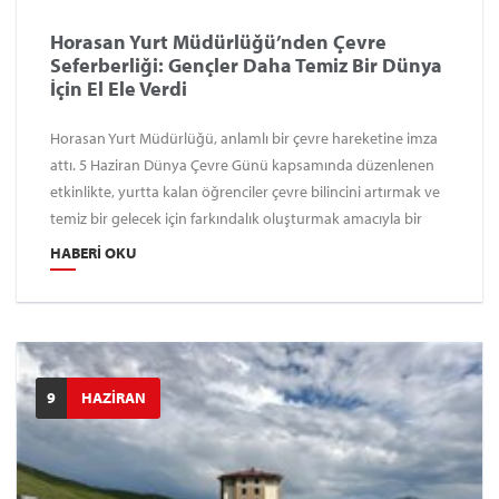
Horasan Yurt Müdürlüğü’nden Çevre
Seferberliği: Gençler Daha Temiz Bir Dünya
İçin El Ele Verdi
Horasan Yurt Müdürlüğü, anlamlı bir çevre hareketine imza
attı. 5 Haziran Dünya Çevre Günü kapsamında düzenlenen
etkinlikte, yurtta kalan öğrenciler çevre bilincini artırmak ve
temiz bir gelecek için farkındalık oluşturmak amacıyla bir
araya geldi. "Temiz çevre, temiz gelecek" mottosuyla hareket
HABERI OKU
eden Horasan Yurt Müdürlüğü, öğrencilere çevreye karşı
sorumluluk duygusunu aşılamayı hedefleyen geniş kapsamlı
bir çevre temizliği etkinliği gerçekleştirdi.
9
HAZİRAN