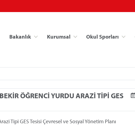
Bakanlık
Kurumsal
Okul Sporları
EKİR ÖĞRENCİ YURDU ARAZİ TİPİ GES
Spor Bilgi Sistemi
Kredi/Yurt İşlemle
azi Tipi GES Tesisi Çevresel ve Sosyal Yönetim Planı