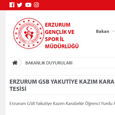
ERZURUM
GENÇLİK VE
Bakan
SPOR İL
MÜDÜRLÜĞÜ
BAKANLIK DUYURULARI
ERZURUM GSB YAKUTİYE KAZIM KARAB
TESİSİ
Genç Bilgi Sistemi
Erzurum GSB Yakutiye Kazım Karabekir Öğrenci Yurdu Ar