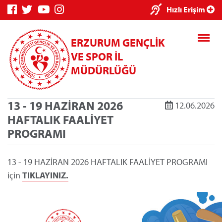
Hızlı Erişim
ERZURUM GENÇLİK
VE SPOR İL
MÜDÜRLÜĞÜ
13 - 19 HAZİRAN 2026
12.06.2026
HAFTALIK FAALİYET
Genç Bilgi Sistemi
Spor Bilgi Sistemi
Kredi
PROGRAMI
13 - 19 HAZİRAN 2026 HAFTALIK FAALİYET PROGRAMI
için
TIKLAYINIZ.
Kredi/Yurt E-
Ödeme