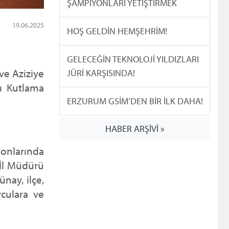
ŞAMPİYONLARI YETİŞTİRMEK
19.06.2025
HOŞ GELDİN HEMŞEHRİM!
GELECEĞİN TEKNOLOJİ YILDIZLARI
ve Aziziye
JÜRİ KARŞISINDA!
mı Kutlama
ERZURUM GSİM’DEN BİR İLK DAHA!
HABER ARŞİVİ »
lonlarında
 İl Müdürü
ay, ilçe,
culara ve