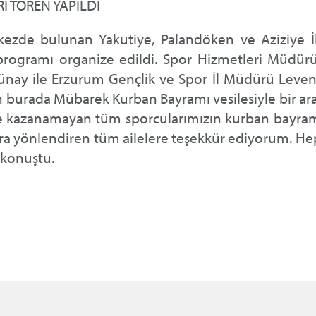
I TÖREN YAPILDI
ezde bulunan Yakutiye, Palandöken ve Aziziye İl
 programı organize edildi. Spor Hizmetleri Müdü
nay ile Erzurum Gençlik ve Spor İl Müdürü Leven
n burada Mübarek Kurban Bayramı vesilesiyle bir ara
ye kazanamayan tüm sporcularımızın kurban bayram
ra yönlendiren tüm ailelere teşekkür ediyorum. Hep
 konuştu.