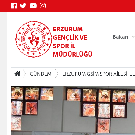
ERZURUM
GENÇLİK VE
Bakan
SPOR İL
MÜDÜRLÜĞÜ
GÜNDEM
ERZURUM GSİM SPOR AİLESİ İL
Genç Bilgi Sistemi