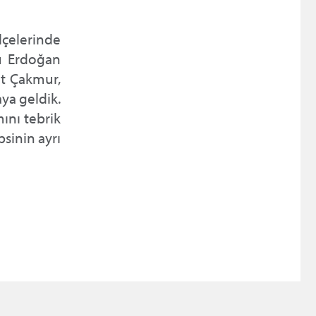
çelerinde
rü Erdoğan
t Çakmur,
ya geldik.
ını tebrik
sinin ayrı