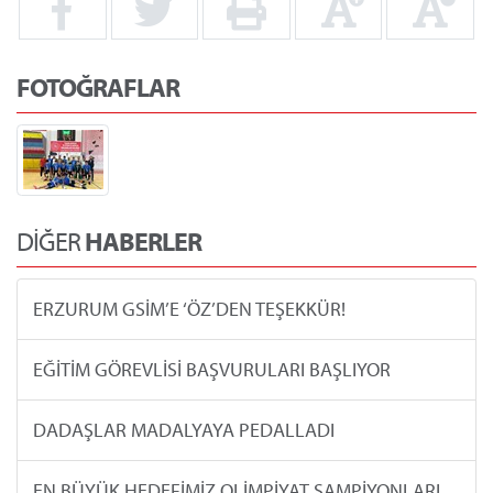
FOTOĞRAFLAR
DİĞER
HABERLER
ERZURUM GSİM’E ‘ÖZ’DEN TEŞEKKÜR!
EĞİTİM GÖREVLİSİ BAŞVURULARI BAŞLIYOR
DADAŞLAR MADALYAYA PEDALLADI
EN BÜYÜK HEDEFİMİZ OLİMPİYAT ŞAMPİYONLARI