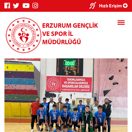
×
Hızlı Erişim
ERZURUM GENÇLİK
VE SPOR İL
MÜDÜRLÜĞÜ
Genç Bilgi
Spor Bilgi
Kredi/Yurt
Sistemi
Sistemi
İşlemleri
Kredi/Yurt E-
Ödeme