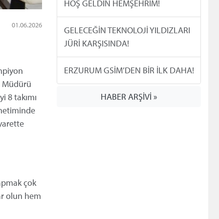
HOŞ GELDİN HEMŞEHRİM!
01.06.2026
GELECEĞİN TEKNOLOJİ YILDIZLARI
JÜRİ KARŞISINDA!
ERZURUM GSİM’DEN BİR İLK DAHA!
ampiyon
İl Müdürü
HABER ARŞİVİ »
yi 8 takımı
önetiminde
yarette
yapmak çok
lar olun hem