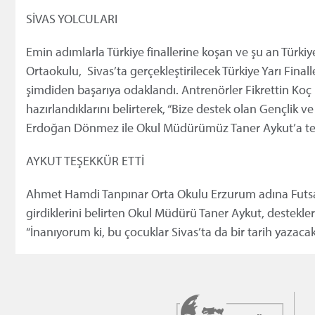
SİVAS YOLCULARI
Emin adımlarla Türkiye finallerine koşan ve şu an Türki
Ortaokulu,
Sivas’ta gerçekleştirilecek Türkiye Yarı Fi
şimdiden başarıya odaklandı. Antrenörler Fikrettin Koç il
hazırlandıklarını belirterek, “Bize destek olan Gençl
Erdoğan Dönmez ile Okul Müdürümüz Taner Aykut’a teş
AYKUT TEŞEKKÜR ETTİ
Ahmet Hamdi Tanpınar Orta Okulu Erzurum adına Futsalda 
girdiklerini belirten Okul Müdürü Taner Aykut, destekl
“İnanıyorum ki, bu çocuklar Sivas’ta da bir tarih yazacak