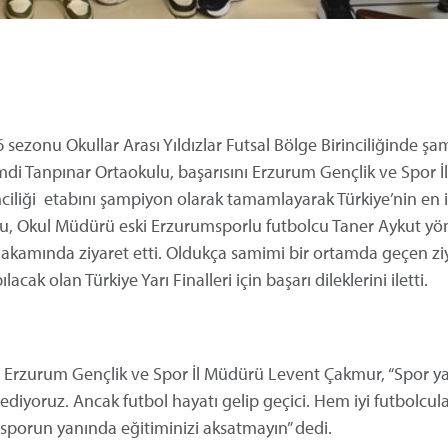
 sezonu Okullar Arası Yıldızlar Futsal Bölge Birinciliğinde ş
amdi Tanpınar Ortaokulu, başarısını Erzurum Gençlik ve Spor 
ciliği
etabını şampiyon olarak tamamlayarak Türkiye’nin en i
u, Okul Müdürü eski Erzurumsporlu futbolcu Taner Aykut y
kamında ziyaret etti. Oldukça samimi bir ortamda geçen zi
ak olan Türkiye Yarı Finalleri için başarı dileklerini iletti.
ren Erzurum Gençlik ve Spor İl Müdürü Levent Çakmur, “Spor 
r ediyoruz. Ancak futbol hayatı gelip geçici. Hem iyi futbolcu
e sporun yanında eğitiminizi aksatmayın” dedi.