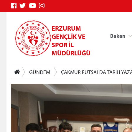
ERZURUM
GENÇLİK VE
Bakan
SPOR İL
MÜDÜRLÜĞÜ
GÜNDEM
ÇAKMUR FUTSALDA TARİH YAZ
Genç Bilgi Sistemi