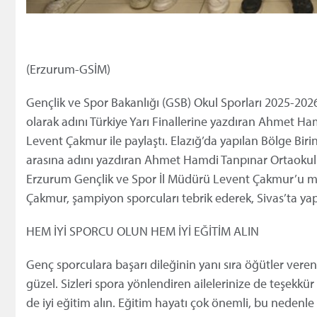
(Erzurum-GSİM)
Gençlik ve Spor Bakanlığı (GSB) Okul Sporları 2025-2026
olarak adını Türkiye Yarı Finallerine yazdıran Ahmet H
Levent Çakmur ile paylaştı. Elazığ’da yapılan Bölge Birin
arasına adını yazdıran Ahmet Hamdi Tanpınar Ortaokul
Erzurum Gençlik ve Spor İl Müdürü Levent Çakmur’u ma
Çakmur, şampiyon sporcuları tebrik ederek, Sivas’ta yapılac
HEM İYİ SPORCU OLUN HEM İYİ EĞİTİM ALIN
Genç sporculara başarı dileğinin yanı sıra öğütler ve
güzel. Sizleri spora yönlendiren ailelerinize de teşekkü
de iyi eğitim alın. Eğitim hayatı çok önemli, bu nedenl