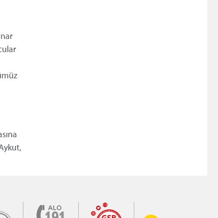
ınar
cular
rümüz
asına
Aykut,