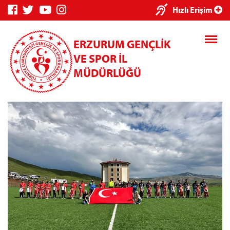
×
Hızlı Erişim
ERZURUM GENÇLİK
VE SPOR İL
MÜDÜRLÜĞÜ
Genç Bilgi
Spor Bilgi
Kredi/Yurt
Sistemi
Sistemi
İşlemleri
Kredi/Yurt E-
Ödeme