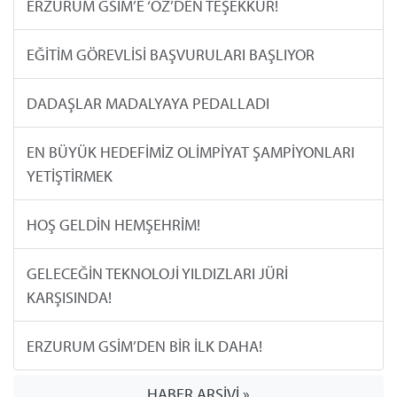
ERZURUM GSİM’E ‘ÖZ’DEN TEŞEKKÜR!
EĞİTİM GÖREVLİSİ BAŞVURULARI BAŞLIYOR
DADAŞLAR MADALYAYA PEDALLADI
EN BÜYÜK HEDEFİMİZ OLİMPİYAT ŞAMPİYONLARI
YETİŞTİRMEK
HOŞ GELDİN HEMŞEHRİM!
GELECEĞİN TEKNOLOJİ YILDIZLARI JÜRİ
KARŞISINDA!
ERZURUM GSİM’DEN BİR İLK DAHA!
HABER ARŞİVİ »