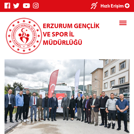
×
Hızlı Erişim
ERZURUM GENÇLİK
VE SPOR İL
MÜDÜRLÜĞÜ
Genç Bilgi
Spor Bilgi
Kredi/Yurt
Sistemi
Sistemi
İşlemleri
Kredi/Yurt E-
Ödeme