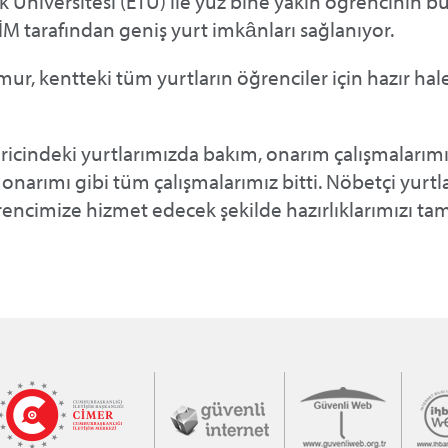
k Üniversitesi (ETÜ) ile yüz bine yakın öğrencinin 
İM tarafından geniş yurt imkânları sağlanıyor.
r, kentteki tüm yurtların öğrenciler için hazır hal
ricindeki yurtlarımızda bakım, onarım çalışmalarımı
narımı gibi tüm çalışmalarımız bitti. Nöbetçi yurtl
rencimize hizmet edecek şekilde hazırlıklarımızı t