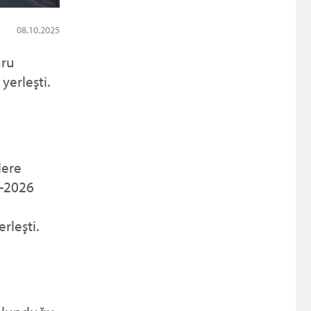
08.10.2025
uru
yerleşti.
lere
5-2026
rleşti.