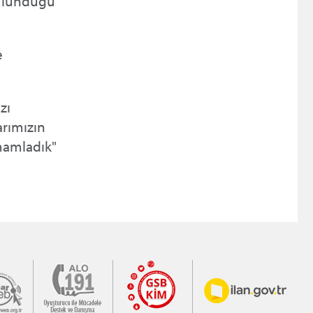
bulunduğu
e
zı
arımızın
amamladık"