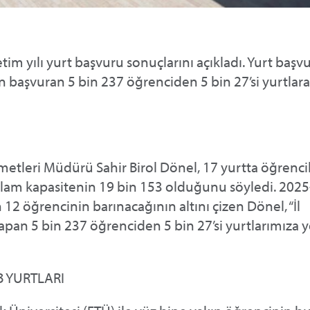
im yılı yurt başvuru sonuçlarını açıkladı. Yurt başv
n başvuran 5 bin 237 öğrenciden 5 bin 27’si yurtlara 
etleri Müdürü Sahir Birol Dönel, 17 yurtta öğrenci
oplam kapasitenin 19 bin 153 olduğunu söyledi. 202
12 öğrencinin barınacağının altını çizen Dönel, “İl
an 5 bin 237 öğrenciden 5 bin 27’si yurtlarımıza ye
B YURTLARI