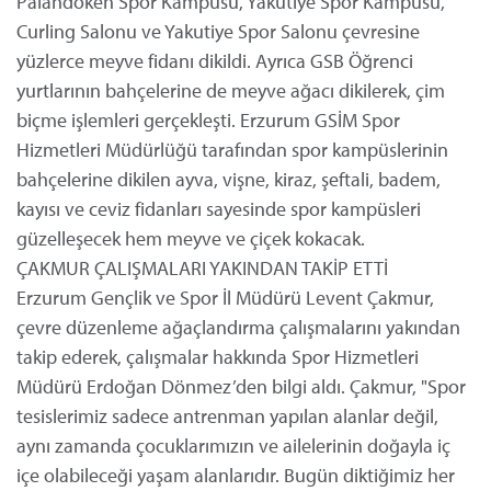
Palandöken Spor Kampüsü, Yakutiye Spor Kampüsü,
Curling Salonu ve Yakutiye Spor Salonu çevresine
yüzlerce meyve fidanı dikildi. Ayrıca GSB Öğrenci
yurtlarının bahçelerine de meyve ağacı dikilerek, çim
biçme işlemleri gerçekleşti. Erzurum GSİM Spor
Hizmetleri Müdürlüğü tarafından spor kampüslerinin
bahçelerine dikilen ayva, vişne, kiraz, şeftali, badem,
kayısı ve ceviz fidanları sayesinde spor kampüsleri
güzelleşecek hem meyve ve çiçek kokacak.
ÇAKMUR ÇALIŞMALARI YAKINDAN TAKİP ETTİ
Erzurum Gençlik ve Spor İl Müdürü Levent Çakmur,
çevre düzenleme ağaçlandırma çalışmalarını yakından
takip ederek, çalışmalar hakkında Spor Hizmetleri
Müdürü Erdoğan Dönmez’den bilgi aldı. Çakmur, "Spor
tesislerimiz sadece antrenman yapılan alanlar değil,
aynı zamanda çocuklarımızın ve ailelerinin doğayla iç
içe olabileceği yaşam alanlarıdır. Bugün diktiğimiz her