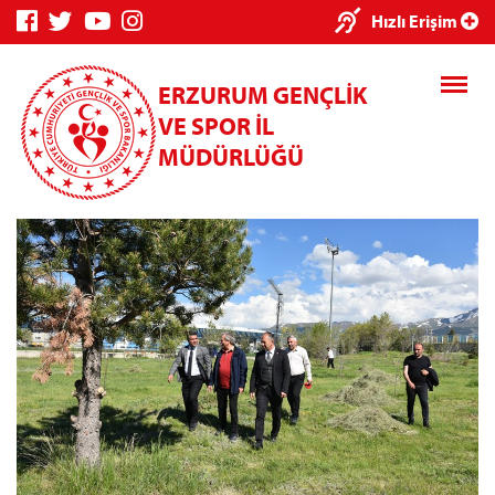
×
Hızlı Erişim
ERZURUM GENÇLİK
VE SPOR İL
MÜDÜRLÜĞÜ
Genç Bilgi
Spor Bilgi
Kredi/Yurt
Sistemi
Sistemi
İşlemleri
Kredi/Yurt E-
Ödeme