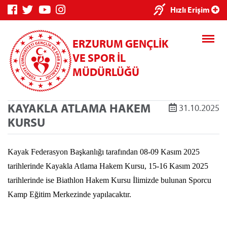
×
Hızlı Erişim
ERZURUM GENÇLİK
VE SPOR İL
MÜDÜRLÜĞÜ
KAYAKLA ATLAMA HAKEM
31.10.2025
Genç Bilgi
Spor Bilgi
Kredi/Yurt
KURSU
Sistemi
Sistemi
İşlemleri
Kayak Federasyon Başkanlığı tarafından 08-09 Kasım 2025
tarihlerinde Kayakla Atlama Hakem Kursu, 15-16 Kasım 2025
tarihlerinde ise Biathlon Hakem Kursu İlimizde bulunan Sporcu
Kredi/Yurt E-
Kamp Eğitim Merkezinde yapılacaktır.
Ödeme