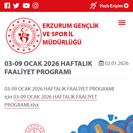
Hızlı Erişim
ERZURUM GENÇLİK
VE SPOR İL
MÜDÜRLÜĞÜ
03-09 OCAK 2026 HAFTALIK
02.01.2026
Genç Bilgi
Spor Bilgi Sistemi
Kredi/
FAALİYET PROGRAMI
Sistemi
İşlem
03-09 OCAK 2026 HAFTALIK FAALİYET PROGRAMI
için
03-09 OCAK 2026 HAFTALIK FAALİYET
PROGRAMI.xlsx
Kredi/Yurt E-
Ödeme