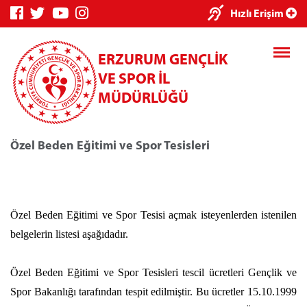
×
Hızlı Erişim
ERZURUM GENÇLİK
VE SPOR İL
MÜDÜRLÜĞÜ
Özel Beden Eğitimi ve Spor Tesisleri
Genç Bilgi
Spor Bilgi
Kredi/Yurt
Sistemi
Sistemi
İşlemleri
Özel Beden Eğitimi ve Spor Tesisi açmak isteyenlerden istenilen
belgelerin listesi aşağıdadır.
Kredi/Yurt E-
Ödeme
Özel Beden Eğitimi ve Spor Tesisleri tescil ücretleri Gençlik ve
Spor Bakanlığı tarafından tespit edilmiştir. Bu ücretler 15.10.1999