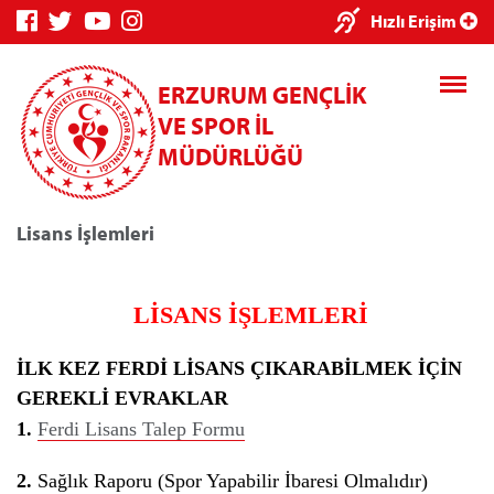
×
Hızlı Erişim
ERZURUM GENÇLİK
VE SPOR İL
MÜDÜRLÜĞÜ
Lisans İşlemleri
Genç Bilgi
Spor Bilgi
Kredi/Yurt
Sistemi
Sistemi
İşlemleri
LİSANS İŞLEMLERİ
İLK KEZ FERDİ LİSANS ÇIKARABİLMEK İÇİN
GEREKLİ EVRAKLAR
Kredi/Yurt E-
1.
Ferdi Lisans Talep Formu
Ödeme
2.
Sağlık Raporu (Spor Yapabilir İbaresi Olmalıdır)