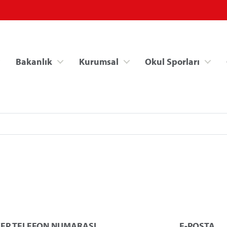
Bakanlık
Kurumsal
Okul Sporları
Spor Bilgi Sistemi
Kredi/Yurt İşlemle
EP TELEFON NUMARASI
E-POSTA