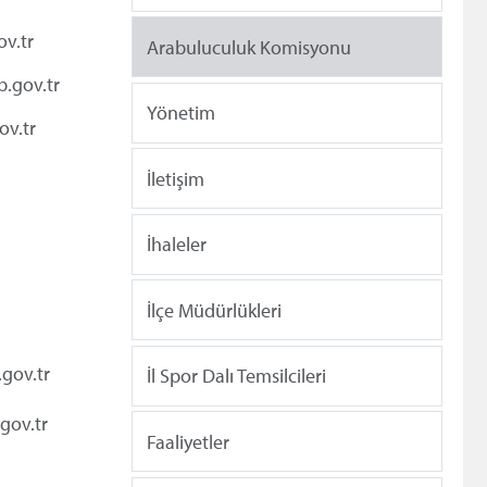
ov.tr
Arabuluculuk Komisyonu
gov.tr
Yönetim
v.tr
İletişim
İhaleler
İlçe Müdürlükleri
gov.tr
İl Spor Dalı Temsilcileri
gov.tr
Faaliyetler