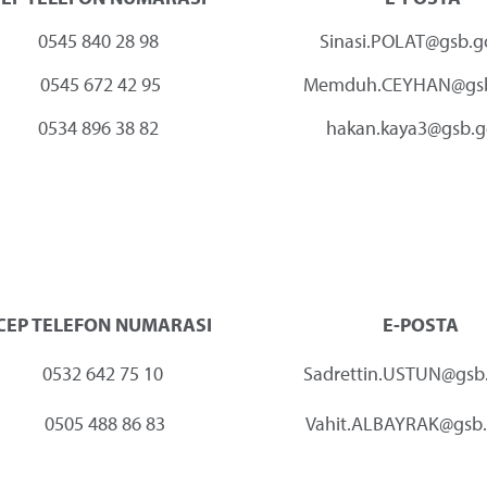
0545 840 28 98
Sinasi.POLAT@gsb.g
0545 672 42 95
Memduh.CEYHAN@gsb.
0534 896 38 82
hakan.kaya3@gsb.go
CEP TELEFON NUMARASI
CEP TELEFON NUMARASI
0545 840 28 98
0545 840 28 98
0545 672 42 95
0545 672 42 95
CEP TELEFON NUMARASI
E-POSTA
0534 896 38 82
0534 896 38 82
0532 642 75 10
Sadrettin.USTUN@gsb.
0505 488 86 83
Vahit.ALBAYRAK@gsb.