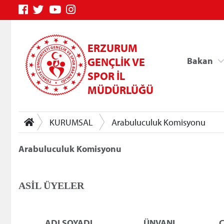
ERZURUM
GENÇLİK VE
Bakan
SPOR İL
MÜDÜRLÜĞÜ
KURUMSAL
Arabuluculuk Komisyonu
Arabuluculuk Komisyonu
Genç Bilgi Sistemi
ASİL ÜYELER
ADI SOYADI
ÜNVANI
C