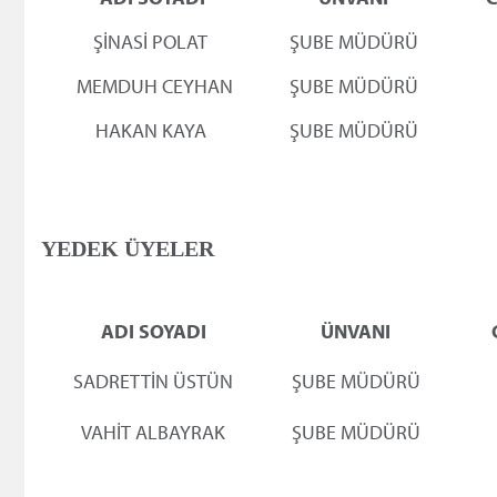
ŞİNASİ POLAT
ŞUBE MÜDÜRÜ
MEMDUH CEYHAN
ŞUBE MÜDÜRÜ
HAKAN KAYA
ŞUBE MÜDÜRÜ
ADI SOYADI
ADI SOYADI
ÜNVANI
ÜNVANI
ŞİNASİ POLAT
ŞİNASİ POLAT
ŞUBE MÜDÜRÜ
ŞUBE MÜDÜRÜ
YEDEK ÜYELER
MEMDUH CEYHAN
MEMDUH CEYHAN
ŞUBE MÜDÜRÜ
ŞUBE MÜDÜRÜ
ADI SOYADI
ÜNVANI
HAKAN KAYA
HAKAN KAYA
ŞUBE MÜDÜRÜ
ŞUBE MÜDÜRÜ
SADRETTİN ÜSTÜN
ŞUBE MÜDÜRÜ
VAHİT ALBAYRAK
ŞUBE MÜDÜRÜ